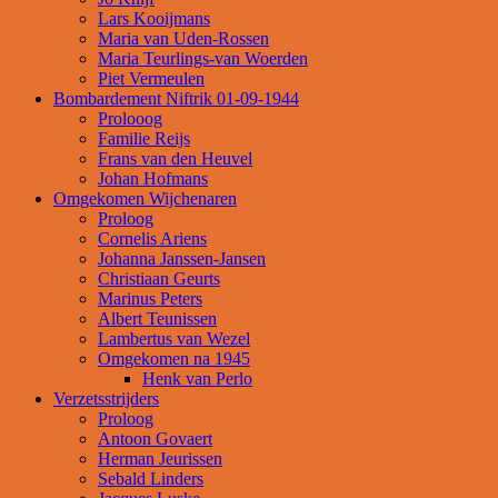
Lars Kooijmans
Maria van Uden-Rossen
Maria Teurlings-van Woerden
Piet Vermeulen
Bombardement Niftrik 01-09-1944
Prolooog
Familie Reijs
Frans van den Heuvel
Johan Hofmans
Omgekomen Wijchenaren
Proloog
Cornelis Ariens
Johanna Janssen-Jansen
Christiaan Geurts
Marinus Peters
Albert Teunissen
Lambertus van Wezel
Omgekomen na 1945
Henk van Perlo
Verzetsstrijders
Proloog
Antoon Govaert
Herman Jeurissen
Sebald Linders