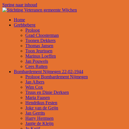
Spring naar inhoud
Home
Grebbeberg
Proloog
Grad Cloosterman
Toonen Dekkers
Thomas Jansen
Toon Jeurissen
Marinus Loeffen
Jan Pouwels
Cees Rutten
Bombardement Nijmegen 22-02-1944
Proloog Bombardement Nijmegen
Jan Albers
Wim Cox
Truus en Dinie Derksen
Maria Faasen
Hendrikus Festen
Joke van de Geijn
Jan Gerrits
Harry Hermsen
Jantje de Kleijn
Jo Knijf