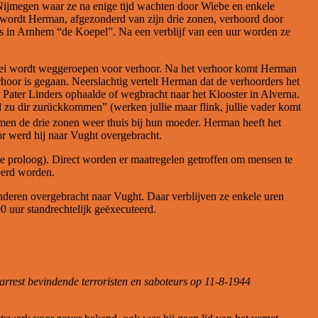
n Nijmegen waar ze na enige tijd wachten door Wiebe en enkele
r wordt Herman, afgezonderd van zijn drie zonen, verhoord door
nis in Arnhem “de Koepel”. Na een verblijf van een uur worden ze
zei wordt weggeroepen voor verhoor. Na het verhoor komt Herman
rhoor is gegaan. Neerslachtig vertelt Herman dat de verhoorders het
r Pater Linders ophaalde of wegbracht naar het Klooster in Alverna.
d zu dir zurückkommen” (werken jullie maar flink, jullie vader komt
men de drie zonen weer thuis bij hun moeder. Herman heeft het
or werd hij naar Vught overgebracht.
ie proloog). Direct worden er maatregelen getroffen om mensen te
teerd worden.
eren overgebracht naar Vught. Daar verblijven ze enkele uren
 uur standrechtelijk geëxecuteerd.
rrest bevindende terroristen en saboteurs op 11-8-1944