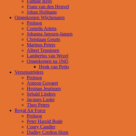
Familie Reijs
Frans van den Heuvel
Johan Hofmans
Omgekomen Wijchenaren
Proloog
Cornelis Ariens
Johanna Janssen-Jansen
Christiaan Geurts
Marinus Peters
Albert Teunissen
Lambertus van Wezel
Omgekomen na 1945
Henk van Perlo
Verzetsstrijders
Proloog
Antoon Govaert
Herman Jeurissen
Sebald Linders
Jacques Luske
Theo Peters
Royal Air Force
Proloog
Peter Harold Bode
Conry Candler
Dudley Crofton Horn