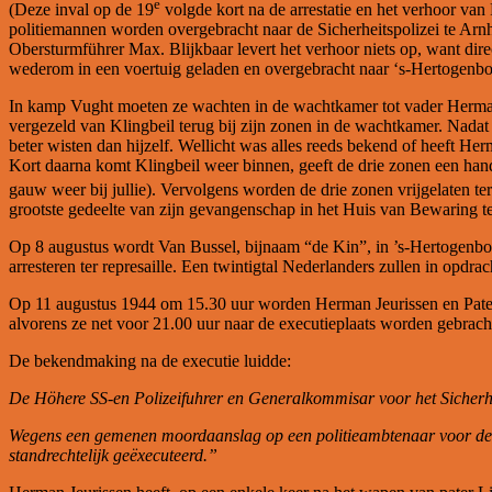
e
(Deze inval op de 19
volgde kort na de arrestatie en het verhoor van
politiemannen worden overgebracht naar de Sicherheitspolizei te Arn
Obersturmführer Max. Blijkbaar levert het verhoor niets op, want dir
wederom in een voertuig geladen en overgebracht naar ‘s-Hertogenbo
In kamp Vught moeten ze wachten in de wachtkamer tot vader Herman
vergezeld van Klingbeil terug bij zijn zonen in de wachtkamer. Nadat
beter wisten dan hijzelf. Wellicht was alles reeds bekend of heeft He
Kort daarna komt Klingbeil weer binnen, geeft de drie zonen een hand
gauw weer bij jullie). Vervolgens worden de drie zonen vrijgelaten te
grootste gedeelte van zijn gevangenschap in het Huis van Bewaring te
Op 8 augustus wordt Van Bussel, bijnaam “de Kin”, in ’s-Hertogenbos
arresteren ter represaille. Een twintigtal Nederlanders zullen in opd
Op 11 augustus 1944 om 15.30 uur worden Herman Jeurissen en Pater
alvorens ze net voor 21.00 uur naar de executieplaats worden gebrac
De bekendmaking na de executie luidde:
De Höhere SS-en Polizeifuhrer en Generalkommisar voor het Sicher
Wegens een gemenen moordaanslag op een politieambtenaar voor de ar
standrechtelijk geëxecuteerd.”