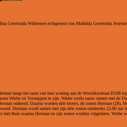
na Geertruida Willemsen echtgenoot van Mathilda Geertruida Jeuriss
olitieman langs het raam van hun woning aan de Woeziksestraat D108 l
eurs Wiebe en Verstappen te zijn. Wiebe werkt nauw samen met de Duit
Herman ontkend. Daarna worden drie broers, de zonen Herman (28), He
twoord. Herman wordt samen met zijn drie zonen omstreeks 22.00 uur in
ter niet thuis waarna Herman en zijn zonen worden vrijgelaten. Wiebe w