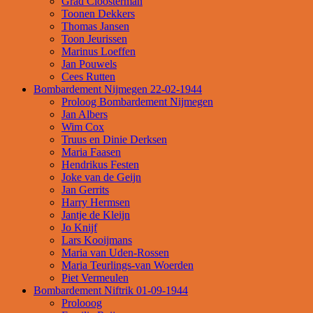
Grad Cloosterman
Toonen Dekkers
Thomas Jansen
Toon Jeurissen
Marinus Loeffen
Jan Pouwels
Cees Rutten
Bombardement Nijmegen 22-02-1944
Proloog Bombardement Nijmegen
Jan Albers
Wim Cox
Truus en Dinie Derksen
Maria Faasen
Hendrikus Festen
Joke van de Geijn
Jan Gerrits
Harry Hermsen
Jantje de Kleijn
Jo Knijf
Lars Kooijmans
Maria van Uden-Rossen
Maria Teurlings-van Woerden
Piet Vermeulen
Bombardement Niftrik 01-09-1944
Prolooog