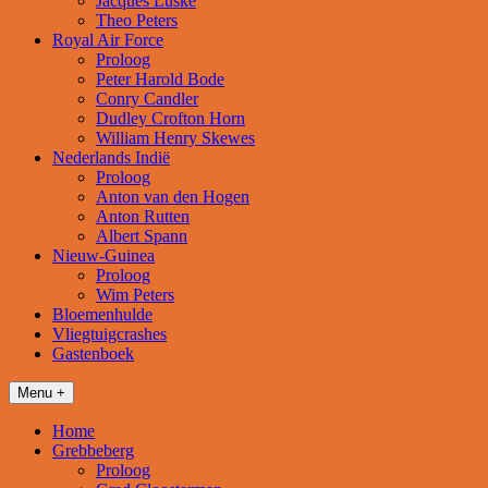
Jacques Luske
Theo Peters
Royal Air Force
Proloog
Peter Harold Bode
Conry Candler
Dudley Crofton Horn
William Henry Skewes
Nederlands Indië
Proloog
Anton van den Hogen
Anton Rutten
Albert Spann
Nieuw-Guinea
Proloog
Wim Peters
Bloemenhulde
Vliegtuigcrashes
Gastenboek
Menu +
Home
Grebbeberg
Proloog