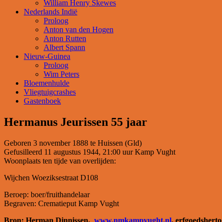
William Henry Skewes
Nederlands Indië
Proloog
Anton van den Hogen
Anton Rutten
Albert Spann
Nieuw-Guinea
Proloog
Wim Peters
Bloemenhulde
Vliegtuigcrashes
Gastenboek
Hermanus Jeurissen 55 jaar
Geboren 3 november 1888 te Huissen (Gld)
Gefusilleerd 11 augustus 1944, 21:00 uur Kamp Vught
Woonplaats ten tijde van overlijden:
Wijchen Woeziksestraat D108
Beroep: boer/fruithandelaar
Begraven: Crematieput Kamp Vught
Bron: Herman Dinnissen,
www.nmkampvught.nl
, erfgoedshert