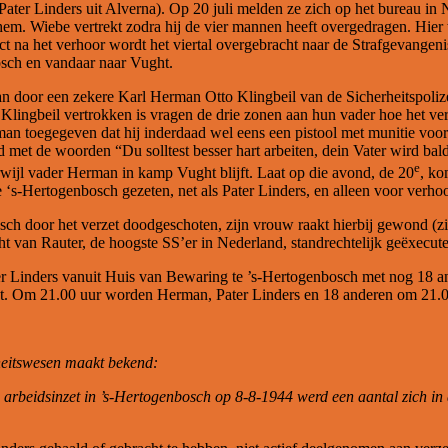
 Pater Linders uit Alverna). Op 20 juli melden ze zich op het bureau i
hem. Wiebe vertrekt zodra hij de vier mannen heeft overgedragen. Hie
ect na het verhoor wordt het viertal overgebracht naar de Strafgevange
sch en vandaar naar Vught.
 door een zekere Karl Herman Otto Klingbeil van de Sicherheitspoli
 Klingbeil vertrokken is vragen de drie zonen aan hun vader hoe het ve
rman toegegeven dat hij inderdaad wel eens een pistool met munitie voo
 met de woorden “Du solltest besser hart arbeiten, dein Vater wird bal
e
rwijl vader Herman in kamp Vught blijft. Laat op die avond, de 20
, ko
 ‘s-Hertogenbosch gezeten, net als Pater Linders, en alleen voor verho
ch door het verzet doodgeschoten, zijn vrouw raakt hierbij gewond (z
racht van Rauter, de hoogste SS’er in Nederland, standrechtelijk geëxecu
 Linders vanuit Huis van Bewaring te ’s-Hertogenbosch met nog 18 and
ht. Om 21.00 uur worden Herman, Pater Linders en 18 anderen om 21.00
heitswesen maakt bekend:
beidsinzet in ’s-Hertogenbosch op 8-8-1944 werd een aantal zich in a