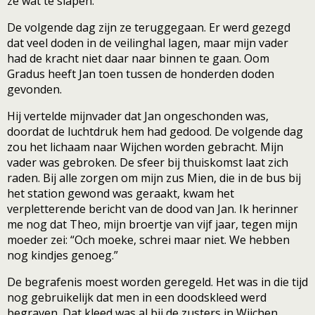
ze wat te slapen.
De volgende dag zijn ze teruggegaan. Er werd gezegd
dat veel doden in de veilinghal lagen, maar mijn vader
had de kracht niet daar naar binnen te gaan. Oom
Gradus heeft Jan toen tussen de honderden doden
gevonden.
Hij vertelde mijnvader dat Jan ongeschonden was,
doordat de luchtdruk hem had gedood. De volgende dag
zou het lichaam naar Wijchen worden gebracht. Mijn
vader was gebroken. De sfeer bij thuiskomst laat zich
raden. Bij alle zorgen om mijn zus Mien, die in de bus bij
het station gewond was geraakt, kwam het
verpletterende bericht van de dood van Jan. Ik herinner
me nog dat Theo, mijn broertje van vijf jaar, tegen mijn
moeder zei: “Och moeke, schrei maar niet. We hebben
nog kindjes genoeg.”
De begrafenis moest worden geregeld. Het was in die tijd
nog gebruikelijk dat men in een doodskleed werd
begraven. Dat kleed was al bij de zusters in Wijchen