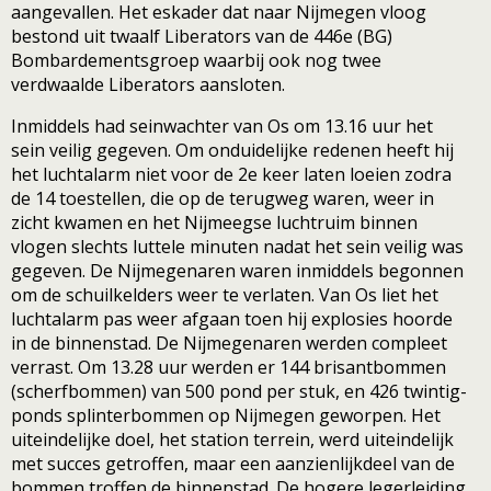
aangevallen. Het eskader dat naar Nijmegen vloog
bestond uit twaalf Liberators van de 446e (BG)
Bombardementsgroep waarbij ook nog twee
verdwaalde Liberators aansloten.
Inmiddels had seinwachter van Os om 13.16 uur het
sein veilig gegeven. Om onduidelijke redenen heeft hij
het luchtalarm niet voor de 2e keer laten loeien zodra
de 14 toestellen, die op de terugweg waren, weer in
zicht kwamen en het Nijmeegse luchtruim binnen
vlogen slechts luttele minuten nadat het sein veilig was
gegeven. De Nijmegenaren waren inmiddels begonnen
om de schuilkelders weer te verlaten. Van Os liet het
luchtalarm pas weer afgaan toen hij explosies hoorde
in de binnenstad. De Nijmegenaren werden compleet
verrast. Om 13.28 uur werden er 144 brisantbommen
(scherfbommen) van 500 pond per stuk, en 426 twintig-
ponds splinterbommen op Nijmegen geworpen. Het
uiteindelijke doel, het station terrein, werd uiteindelijk
met succes getroffen, maar een aanzienlijkdeel van de
bommen troffen de binnenstad. De hogere legerleiding