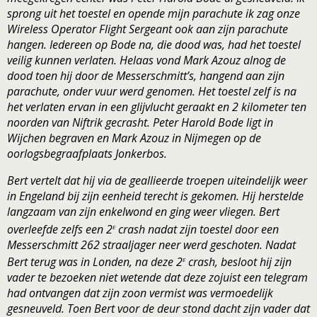
sprong uit het toestel en opende mijn parachute ik zag onze
Wireless Operator Flight Sergeant ook aan zijn parachute
hangen. Iedereen op Bode na, die dood was, had het toestel
veilig kunnen verlaten. Helaas vond Mark Azouz alnog de
dood toen hij door de Messerschmitt’s, hangend aan zijn
parachute, onder vuur werd genomen. Het toestel zelf is na
het verlaten ervan in een glijvlucht geraakt en 2 kilometer ten
noorden van Niftrik gecrasht. Peter Harold Bode ligt in
Wijchen begraven en Mark Azouz in Nijmegen op de
oorlogsbegraafplaats Jonkerbos.
Bert vertelt dat hij via de geallieerde troepen uiteindelijk weer
in Engeland bij zijn eenheid terecht is gekomen. Hij herstelde
langzaam van zijn enkelwond en ging weer vliegen. Bert
e
overleefde zelfs een 2
crash nadat zijn toestel door een
Messerschmitt 262 straaljager neer werd geschoten. Nadat
e
Bert terug was in Londen, na deze 2
crash, besloot hij zijn
vader te bezoeken niet wetende dat deze zojuist een telegram
had ontvangen dat zijn zoon vermist was vermoedelijk
gesneuveld. Toen Bert voor de deur stond dacht zijn vader dat