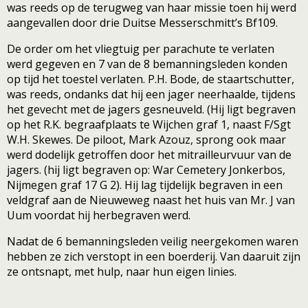
was reeds op de terugweg van haar missie toen hij werd
aangevallen door drie Duitse Messerschmitt’s Bf109.
De order om het vliegtuig per parachute te verlaten
werd gegeven en 7 van de 8 bemanningsleden konden
op tijd het toestel verlaten. P.H. Bode, de staartschutter,
was reeds, ondanks dat hij een jager neerhaalde, tijdens
het gevecht met de jagers gesneuveld. (Hij ligt begraven
op het R.K. begraafplaats te Wijchen graf 1, naast F/Sgt
W.H. Skewes. De piloot, Mark Azouz, sprong ook maar
werd dodelijk getroffen door het mitrailleurvuur van de
jagers. (hij ligt begraven op: War Cemetery Jonkerbos,
Nijmegen graf 17 G 2). Hij lag tijdelijk begraven in een
veldgraf aan de Nieuweweg naast het huis van Mr. J van
Uum voordat hij herbegraven werd.
Nadat de 6 bemanningsleden veilig neergekomen waren
hebben ze zich verstopt in een boerderij. Van daaruit zijn
ze ontsnapt, met hulp, naar hun eigen linies.