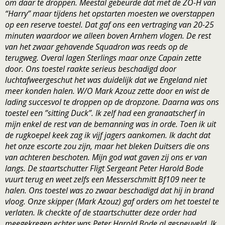
om daar te droppen. Meestal gebeurde dat met de ZO-H van
“Harry” maar tijdens het opstarten moesten we overstappen
op een reserve toestel. Dat gaf ons een vertraging van 20-25
minuten waardoor we alleen boven Arnhem vlogen. De rest
van het zwaar gehavende Squadron was reeds op de
terugweg. Overal lagen Sterlings maar onze Capain zette
door. Ons toestel raakte serieus beschadigd door
luchtafweergeschut het was duidelijk dat we Engeland niet
meer konden halen. W/O Mark Azouz zette door en wist de
lading succesvol te droppen op de dropzone. Daarna was ons
toestel een ”sitting Duck”. Ik zelf had een granaatscherf in
mijn enkel de rest van de bemanning was in orde. Toen ik uit
de rugkoepel keek zag ik vijf jagers aankomen. Ik dacht dat
het onze escorte zou zijn, maar het bleken Duitsers die ons
van achteren beschoten. Mijn god wat gaven zij ons er van
langs. De staartschutter Fligt Sergeant Peter Harold Bode
vuurt terug en weet zelfs een Messerschmitt Bf109 neer te
halen. Ons toestel was zo zwaar beschadigd dat hij in brand
vloog. Onze skipper (Mark Azouz) gaf orders om het toestel te
verlaten. Ik checkte of de staartschutter deze order had
meegekregen echter was Peter Harold Bode al gesneuveld. Ik