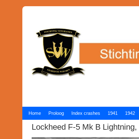
Home
Proloog
Index crashes
1941
1942
Lockheed F-5 Mk B Lightning