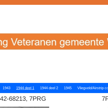
1943
1944 deel 1
1944 deel 2
1945
Vliegveld/Airstrip 
, 42-68213, 7PRG
7