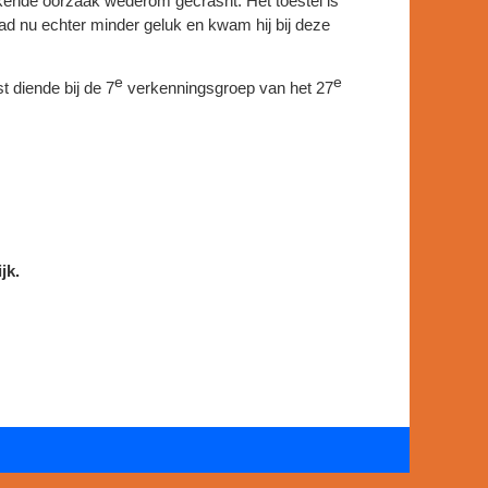
ende oorzaak wederom gecrasht. Het toestel is
ad nu echter minder geluk en kwam hij bij deze
e
e
 diende bij de 7
verkenningsgroep van het 27
jk.