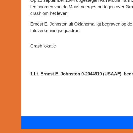
Op 25 september 1944 opgestegen van Mount Farm, O
ten noorden van de Maas neergestort tegen over Grave
crash om het leven.
Ernest E. Johnston uit Oklahoma ligt begraven op de
fotoverkenningssquadron.
Crash lokatie
1 Lt. Ernest E. Johnston 0-2044910 (USAAF), be