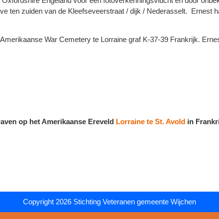
xfordshire Engeland voor een fotoverkenningsvlucht en door onbek
 ten zuiden van de Kleefseveerstraat / dijk / Nederasselt. Ernest h
 Amerikaanse War Cemetery te Lorraine graf K-37-39 Frankrijk. Ernest
graven op het Amerikaanse Ereveld
Lorraine te St. Avold
in Frankri
Copyright 2026
Stichting Veteranen gemeente Wijchen