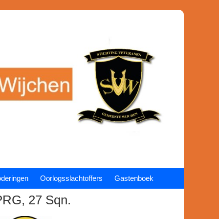
coderingen
Oorlogsslachtoffers
Gastenboek
PRG, 27 Sqn.